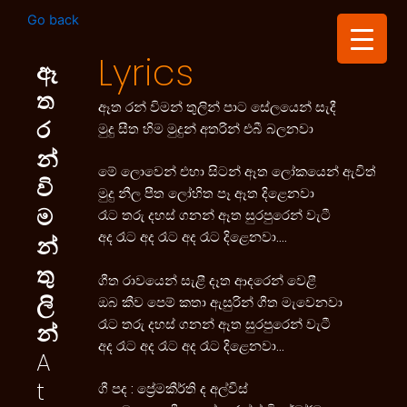
Skip
Post
Go back
to
navigation
content
Lyrics
ඈ
ත
ඈත රන් විමන් තුලින් පාට සේලයෙන් සැදී
ර
මුදු සීත හිම මුදුන් අතරින් එබී බලනවා
න්
මේ ලොවෙන් එහා සිටන් ඈත ලෝකයෙන් ඇවිත්
වි
මුදු නීල පීත ලෝහිත පෑ ඈත දිළෙනවා
ම
රෑට තරු දහස් ගනන් ඈත සුරපුරෙන් වැටී
අද රෑට අද රෑට අද රෑට දිළෙනවා….
න්
තු
ගීත රාවයෙන් සැළී දෑත ආදරෙන් වෙළී
ලි
ඔබ කීව පෙම් කතා ඇසුරින් ගීත මැවෙනවා
රෑට තරු දහස් ගනන් ඈත සුරපුරෙන් වැටී
න්
අද රෑට අද රෑට අද රෑට දිළෙනවා…
A
t
ගී පද : ප්‍රේමකීර්ති ද අල්විස්