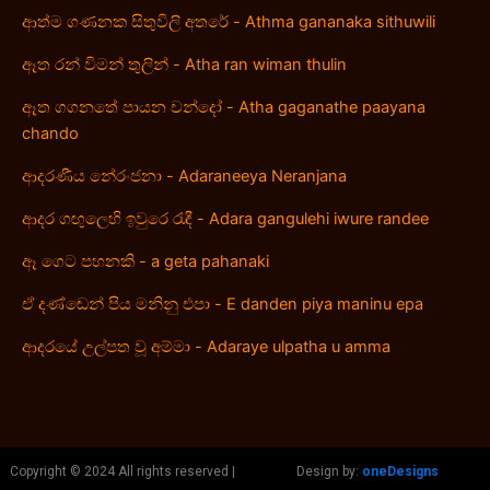
ආත්ම ගණනක සිතුවිලි අතරේ - Athma gananaka sithuwili
ඈත රන් විමන් තුලින් - Atha ran wiman thulin
ඈත ගගනතේ පායන චන්දෝ - Atha gaganathe paayana
chando
ආදරණීය නේරංජනා - Adaraneeya Neranjana
ආදර ගඟුලෙහි ඉවුරෙ රැඳී - Adara gangulehi iwure randee
ඈ ගෙට පහනකි - a geta pahanaki
ඒ දණ්‍‍ඬෙන් පිය මනිනු එපා - E danden piya maninu epa
ආදරයේ උල්පත වූ අම්මා - Adaraye ulpatha u amma
Copyright © 2024 All rights reserved |
Design by:
oneDesigns