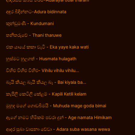
ආදරයයි ඔබයි තරම්-Adarayai obai tharam
අඳුර බිඳින්නට-Adura bidinnata
කුන්ඩුමණී - Kundumani
තනිතරුවේ - Thani tharuwe
එක යායේ කකා වැටී - Eka yaye kaka wati
හුස්මට හුලගත් - Husmata hulagath
විහිළු විහිළු විහිළු- Vihilu vihilu vihilu...
බෑයි කියල බෑයි කියල බෑ - Bai kiyala ba...
කැපිලි කෙටිලි කේළම් - Kapili Ketili kelam
මුහුද මගේ ගොඩබිමයි - Muhuda mage goda bimai
ඇගේ නමට හිමිකම් පවරා දුන් - Age namata Himikam
ආදර සුබා වාසනා වේවා - Adara suba wasana wewa