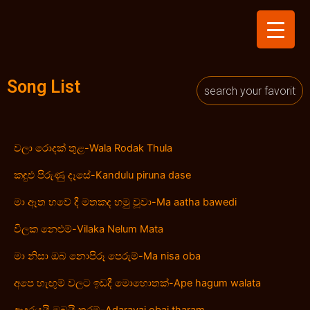
Skip
to
content
Song List
වලා රොදක් තුළ-Wala Rodak Thula
කඳුළු පිරුණු දෑසේ-Kandulu piruna dase
මා ඈත භවේ දී මතකද හමු වූවා-Ma aatha bawedi
විලක නෙළුම්-Vilaka Nelum Mata
මා නිසා ඔබ නොපිරූ පෙරුම්-Ma nisa oba
අපෙ හැඟුම් වලට ඉඩදී මොහොතක්-Ape hagum walata